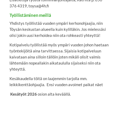
376 4319, toysa@4h.fi
Työllistäminen meillä
Yhdistys työllistää vuoden ympäri kerhonohjaajia, niin
Töysän keskustan alueella kuin kylilläkin. Jos mielessäsi
olisi jokin uusi kerhoidea niin ota rohkeasti yhteyttä!
Kotipalvelu työllistää myös ympäri vuoden johon haetaan
työntekijöitä aina tarvittaessa. Sijaisia kotipalveluun
kaivataan aina silloin tällöin joten mikäli olisit valmis
lähtemään nopeallakin aikataululla sijaiseksi niin ota
yhteyttä.
Kesäkaudella töitä on laajemmin tarjolla mm.
leikkikenttäohjaajia. Ensi vuoden avoimet paikat näet
Kesätyöt 2026
osion alta keväällä.