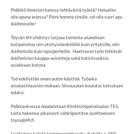
Pidätkö ihmisten kanssa tehtävästä työstä? Haluatko
olla apuna arjessa? Pieni homma sinulle, voi olla suuri apu
ikäihmiselle!
Töysän 4H-yhdistys tarjoaa toiminta-alueellaan
kotipalvelua niin yksityishenkilöille kuin yrityksille, niin
ikäihmisille kuin lapsiperheille. Haettavan työn tehtävät
ikäihmisten kauppa-asiointeja sekä kotisiivouksia
asiakkaan kotona.
Työ edellyttää oman auton käyttöä. Työaika
asiakastilausten mukaan. Siivousalan koulutus katsotaan
eduksi.
Palkkauksessa noudatetaan Kiinteistöpalvelualan TES.
Laita hakemus pikaisesti sähköpostitse osoitteeseen
toysa@4h.fi.
Lisätietoja työstä toiminnanjohtajalta, Katrilta p. 050